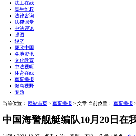
法工在线
民生维权
法律咨询
法律课堂
中法评论
强图
经济
廉政中国
各地资讯
文化教育
中法视听
体育在线
军事播报
健康视野
专题
当前位置：
网站首页
>
军事播报
> 文章
当前位置：
军事播报
中国海警舰艇编队10月20日在