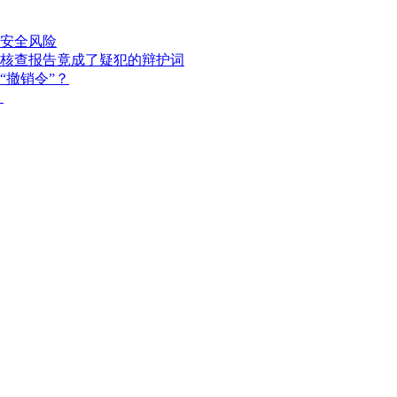
安全风险
核查报告竟成了疑犯的辩护词
“撤销令”？
？