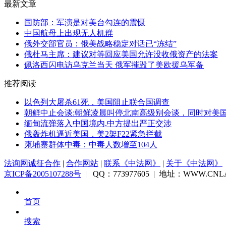
最新文章
国防部：军演是对美台勾连的震慑
中国航母上出现无人机群
俄外交部官员：俄美战略稳定对话已“冻结”
俄杜马主席：建议对等回应美国允许没收俄资产的法案
佩洛西闪电访乌克兰当天 俄军摧毁了美欧援乌军备
推荐阅读
以色列大屠杀61死，美国阻止联合国调查
朝鲜中止会谈:朝鲜凌晨叫停北南高级别会谈，同时对美国
缅甸流弹落入中国境内,中方提出严正交涉
俄轰炸机逼近美国，美2架F22紧急拦截
柬埔寨群体中毒：中毒人数增至104人
法询网诚征合作
|
合作网站
|
联系《中法网》
|
关于《中法网》
京ICP备2005107288号
| QQ：773977605 | 地址：WWW.CNLA
首页
搜索