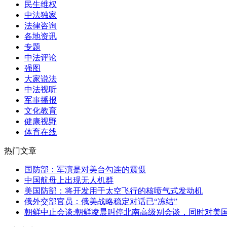
民生维权
中法独家
法律咨询
各地资讯
专题
中法评论
强图
大家说法
中法视听
军事播报
文化教育
健康视野
体育在线
热门文章
国防部：军演是对美台勾连的震慑
中国航母上出现无人机群
美国防部：将开发用于太空飞行的核喷气式发动机
俄外交部官员：俄美战略稳定对话已“冻结”
朝鲜中止会谈:朝鲜凌晨叫停北南高级别会谈，同时对美国