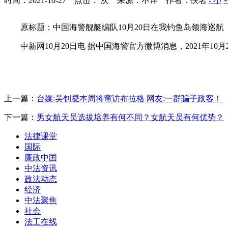
时间：2021-10-27 点击：
次
来源：不详 作者：佚名
- 小
原标题：中国海警舰艇编队10月20日在我钓鱼岛领海巡航
中新网10月20日电 据中国海警官方微博消息，2021年10月
上一篇：
台媒:吴钊燮本周将窜访布拉格 网友:一群骗子政客！
下一篇：
男女航天员选拔培养有何不同？女航天员有何优势？
法律课堂
国际
廉政中国
中法资讯
政法动态
经济
中法聚焦
社会
法工在线