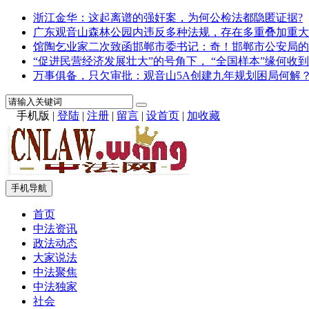
浙江金华：这起离谱的强奸案，为何公检法都隐匿证据?
广东观音山森林公园内违反多种法规，存在多重叠加重大
馆陶乞业家二次致函邯郸市委书记：奇！邯郸市公安局的
“促进民营经济发展壮大”的号角下， “全国样本”缘何收到
万事俱备，只欠审批：观音山5A创建九年规划困局何解
手机版
|
登陆
|
注册
|
留言
|
设首页
|
加收藏
手机导航
首页
中法资讯
政法动态
大家说法
中法聚焦
中法独家
社会