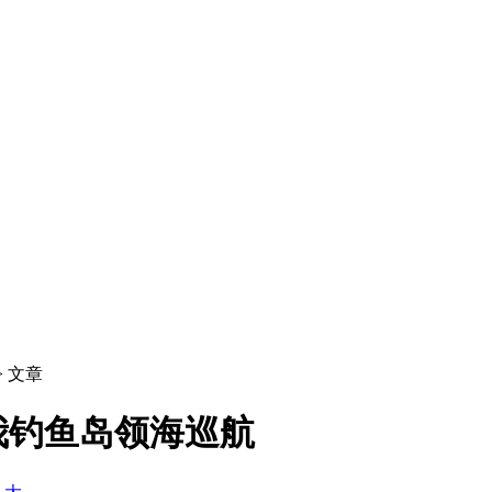
> 文章
我钓鱼岛领海巡航