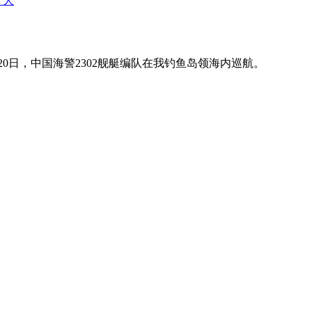
+ 大
20日，中国海警2302舰艇编队在我钓鱼岛领海内巡航。