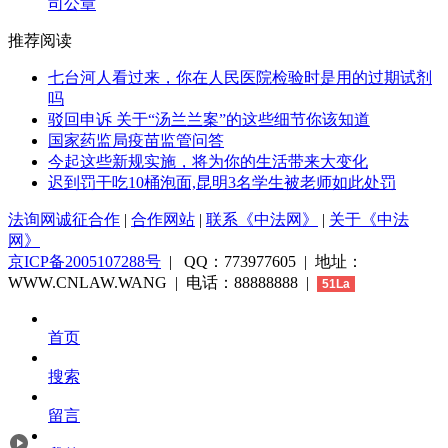
司公章
推荐阅读
七台河人看过来，你在人民医院检验时是用的过期试剂
吗
驳回申诉 关于“汤兰兰案”的这些细节你该知道
国家药监局疫苗监管问答
今起这些新规实施，将为你的生活带来大变化
迟到罚干吃10桶泡面,昆明3名学生被老师如此处罚
法询网诚征合作
|
合作网站
|
联系《中法网》
|
关于《中法
网》
京ICP备2005107288号
| QQ：773977605 | 地址：
WWW.CNLAW.WANG | 电话：88888888 |
51La
首页
搜索
留言