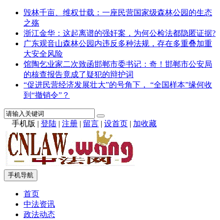
毁林千亩、维权廿载：一座民营国家级森林公园的生态
之殇
浙江金华：这起离谱的强奸案，为何公检法都隐匿证据?
广东观音山森林公园内违反多种法规，存在多重叠加重
大安全风险
馆陶乞业家二次致函邯郸市委书记：奇！邯郸市公安局
的核查报告竟成了疑犯的辩护词
“促进民营经济发展壮大”的号角下， “全国样本”缘何收
到“撤销令”？
手机版
|
登陆
|
注册
|
留言
|
设首页
|
加收藏
手机导航
首页
中法资讯
政法动态