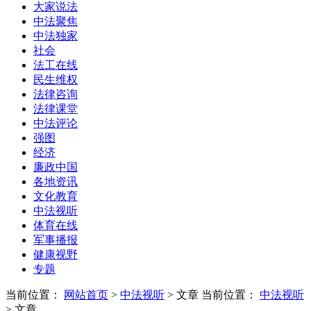
大家说法
中法聚焦
中法独家
社会
法工在线
民生维权
法律咨询
法律课堂
中法评论
强图
经济
廉政中国
各地资讯
文化教育
中法视听
体育在线
军事播报
健康视野
专题
当前位置：
网站首页
>
中法视听
> 文章
当前位置：
中法视听
> 文章