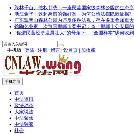
毁林千亩、维权廿载：一座民营国家级森林公园的生态之
浙江金华：这起离谱的强奸案，为何公检法都隐匿证据?
广东观音山森林公园内违反多种法规，存在多重叠加重大
馆陶乞业家二次致函邯郸市委书记：奇！邯郸市公安局的
“促进民营经济发展壮大”的号角下， “全国样本”缘何收到
手机版
|
登陆
|
注册
|
留言
|
设首页
|
加收藏
手机导航
首页
中法资讯
政法动态
大家说法
中法聚焦
中法独家
社会