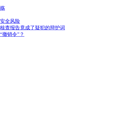
殇
安全风险
核查报告竟成了疑犯的辩护词
“撤销令”？