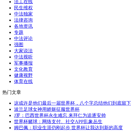
法工在线
民生维权
中法独家
法律咨询
各地资讯
专题
中法评论
强图
大家说法
中法视听
军事播报
文化教育
健康视野
体育在线
热门文章
这或许是他们最后一届世界杯，八个字总结他们到底留下
波兰足球女神用娇躯征服世界杯
J罗：巴西世界杯永生难忘 来拜仁为追逐安帅
世界杯赌球：网络支付、社交APP乱象丛生
姆巴佩：职业生涯仍刚起步 世界杯让我达到新的高度