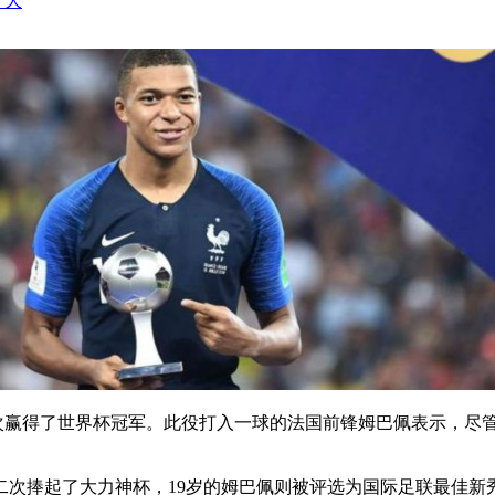
+ 大
次赢得了世界杯冠军。此役打入一球的法国前锋姆巴佩表示，尽
次捧起了大力神杯，19岁的姆巴佩则被评选为国际足联最佳新